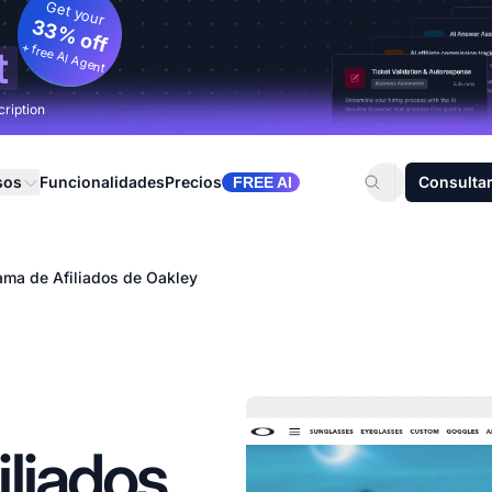
Get your
33% off
+ free AI Agent
t
cription
sos
Funcionalidades
Precios
Consultar
FREE AI
ama de Afiliados de Oakley
liados