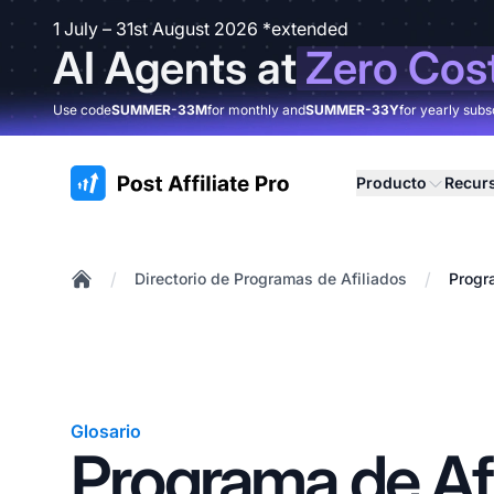
1 July – 31st August 2026 *extended
AI Agents at
Zero Cos
Use code
SUMMER-33M
for monthly and
SUMMER-33Y
for yearly subs
:site.title
Producto
Recur
/
/
Directorio de Programas de Afiliados
Progr
Home
Glosario
Programa de Afi