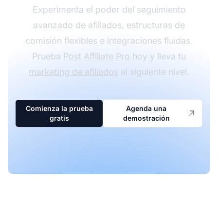
Experimenta el poder del seguimiento
avanzado de afiliados, estructuras de
comisión flexibles e integraciones fluidas.
Prueba
Post Affiliate Pro
hoy y lleva tu
marketing de afiliados
al siguiente nivel.
Comienza la prueba
Agenda una
gratis
demostración