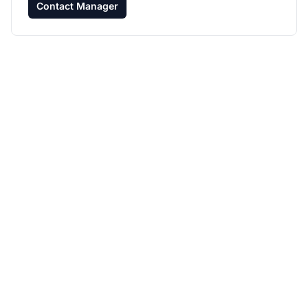
Contact Manager
Haz crecer tu
programa de afiliados
con Post Affiliate Pro