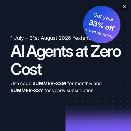
Get your
33% off
+ free AI Agent
1 July – 31st August 2026 *extended
AI Agents at Zero
Cost
Use code
SUMMER-33M
for monthly and
SUMMER-33Y
for yearly subscription