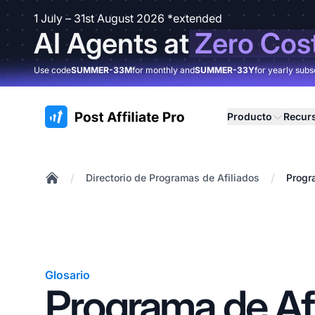
1 July – 31st August 2026 *extended
AI Agents at
Zero Cos
Use code
SUMMER-33M
for monthly and
SUMMER-33Y
for yearly subs
:site.title
Producto
Recur
/
/
Directorio de Programas de Afiliados
Progr
Home
Glosario
Programa de Afi