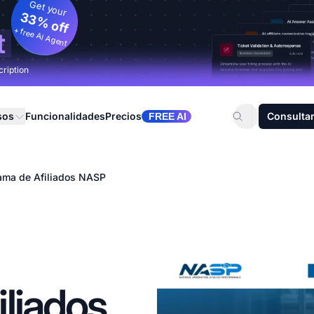
Get your
33% off
+ free AI Agent
t
cription
sos
Funcionalidades
Precios
Consultar
FREE AI
ama de Afiliados NASP
liados