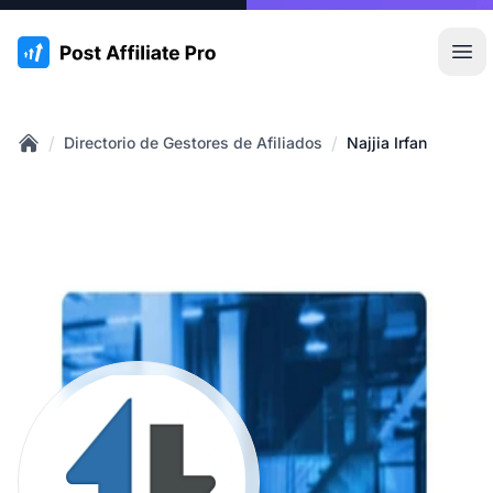
:site.title
Abr
/
/
Directorio de Gestores de Afiliados
Najjia Irfan
Home