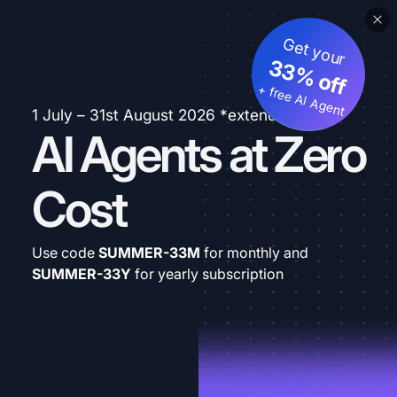
Get your
33% off
+ free AI Agent
1 July – 31st August 2026 *extended
AI Agents at Zero
Cost
Use code
SUMMER-33M
for monthly and
SUMMER-33Y
for yearly subscription