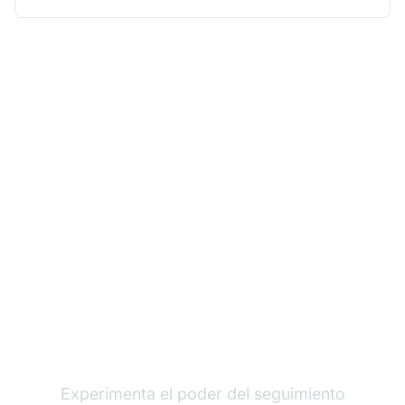
Haz crecer tu
programa de afiliados
con Post Affiliate Pro
Experimenta el poder del seguimiento