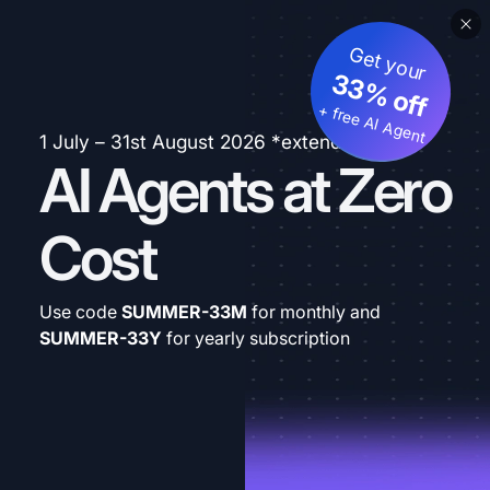
Get your
33% off
+ free AI Agent
1 July – 31st August 2026 *extended
AI Agents at Zero
Cost
Use code
SUMMER-33M
for monthly and
SUMMER-33Y
for yearly subscription