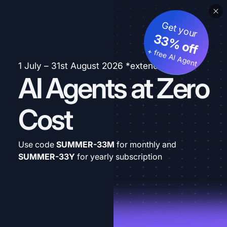
Get your
33% off
+ free AI Agent
1 July – 31st August 2026 *extended
AI Agents at Zero
Cost
Use code
SUMMER-33M
for monthly and
SUMMER-33Y
for yearly subscription