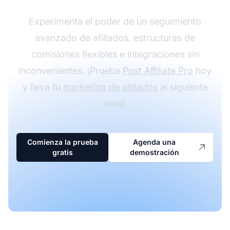
Experimenta el poder de un seguimiento
avanzado de afiliados, estructuras de
comisiones flexibles e integraciones sin
inconvenientes. ¡Prueba
Post Affiliate Pro
hoy
y lleva tu
marketing de afiliados
al siguiente
nivel!
Comienza la prueba
Agenda una
gratis
demostración