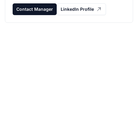
Contact Manager
LinkedIn Profile
Haz crecer tu
programa de afiliados
con Post Affiliate Pro