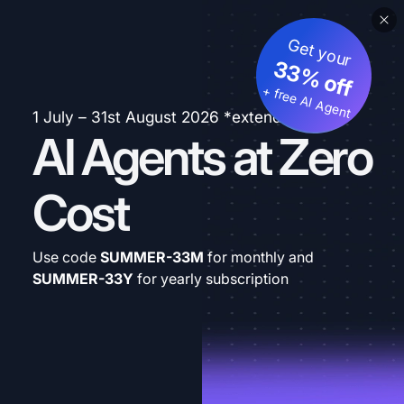
Get your
33% off
+ free AI Agent
1 July – 31st August 2026 *extended
AI Agents at Zero
Cost
Use code
SUMMER-33M
for monthly and
SUMMER-33Y
for yearly subscription