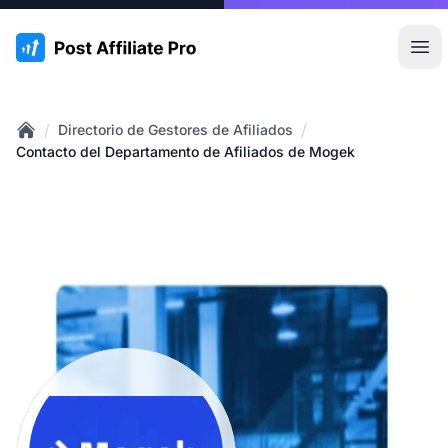
:site.title
Abr
/
/
Directorio de Gestores de Afiliados
Home
Contacto del Departamento de Afiliados de Mogek