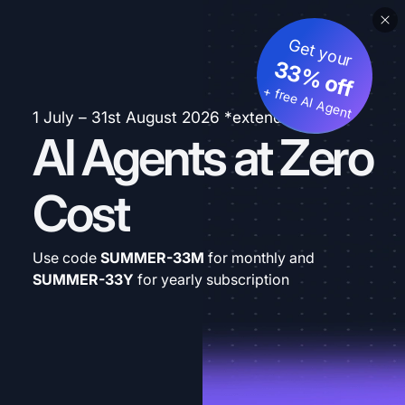
Get your
33% off
+ free AI Agent
1 July – 31st August 2026 *extended
AI Agents at Zero
Cost
Use code
SUMMER-33M
for monthly and
SUMMER-33Y
for yearly subscription