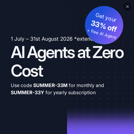
Get your
33% off
+ free AI Agent
1 July – 31st August 2026 *extended
AI Agents at Zero
Cost
Use code
SUMMER-33M
for monthly and
SUMMER-33Y
for yearly subscription