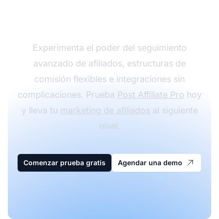
con Post Affiliate Pro
Experimenta el poder del seguimiento
avanzado de afiliados, estructuras de
comisión flexibles e integraciones sin
complicaciones. Prueba
Post Affiliate Pro
hoy
y lleva tu
marketing de afiliados
al siguiente
nivel.
Comenzar prueba gratis
Agendar una demo