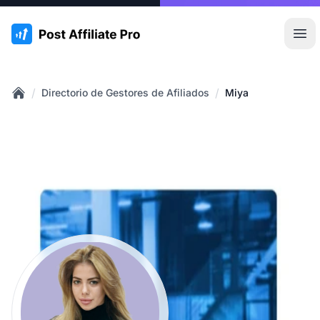
:site.title
Abr
/
/
Directorio de Gestores de Afiliados
Miya
Home