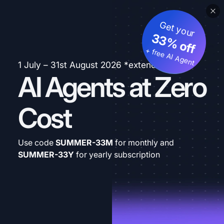
Get your
33% off
+ free AI Agent
1 July – 31st August 2026 *extended
AI Agents at Zero
Cost
Use code
SUMMER-33M
for monthly and
SUMMER-33Y
for yearly subscription