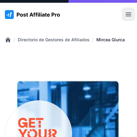
:site.title
Abr
/
/
Directorio de Gestores de Afiliados
Mircea Giurca
Home