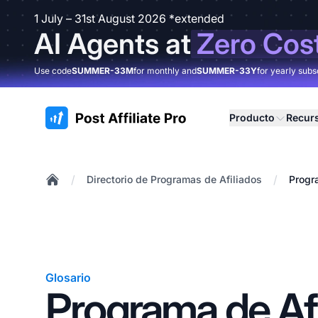
1 July – 31st August 2026 *extended
AI Agents at
Zero Cos
Use code
SUMMER-33M
for monthly and
SUMMER-33Y
for yearly subs
:site.title
Producto
Recur
/
/
Directorio de Programas de Afiliados
Progr
Home
Glosario
Programa de Afi