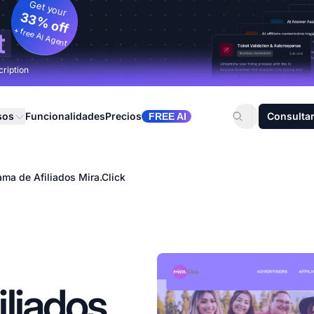
Get your
33% off
+ free AI Agent
t
cription
sos
Funcionalidades
Precios
Consultar
FREE AI
ama de Afiliados Mira.Click
liados