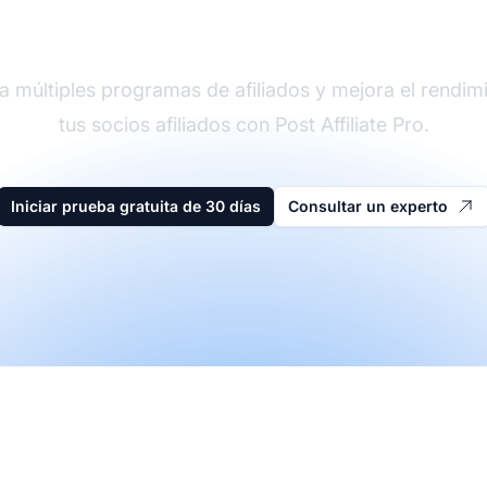
der en software de afi
a múltiples programas de afiliados y mejora el rendim
tus socios afiliados con Post Affiliate Pro.
Iniciar prueba gratuita de 30 días
Consultar un experto