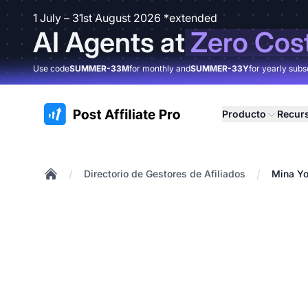
1 July – 31st August 2026 *extended
AI Agents at
Zero Cos
Use code
SUMMER-33M
for monthly and
SUMMER-33Y
for yearly subs
:site.title
Producto
Recur
/
/
Directorio de Gestores de Afiliados
Mina Y
Home