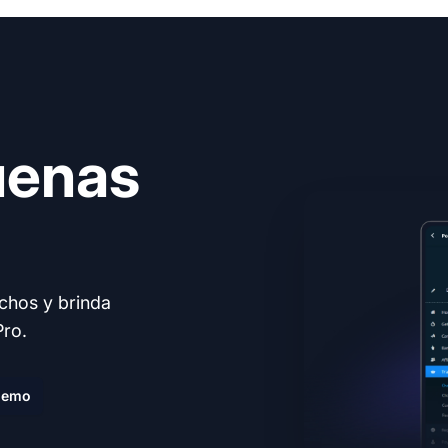
uenas
echos y brinda
Pro.
demo