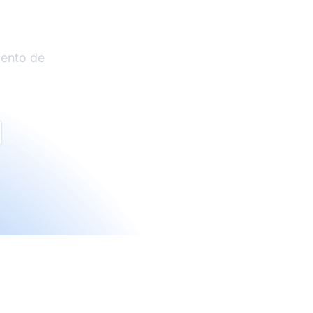
liados
iento de