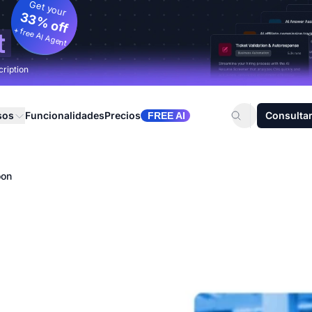
Get your
33% off
+ free AI Agent
t
cription
sos
Funcionalidades
Precios
Consultar
FREE AI
oon