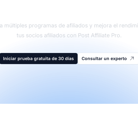
der en software de afi
a múltiples programas de afiliados y mejora el rendim
tus socios afiliados con Post Affiliate Pro.
Iniciar prueba gratuita de 30 días
Consultar un experto