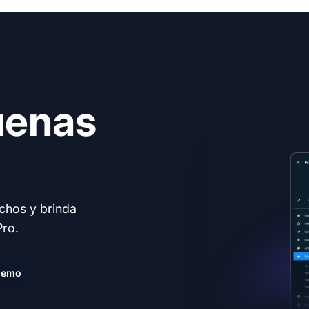
uenas
echos y brinda
Pro.
demo