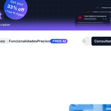
Get your
33% off
+ free AI Agent
t
cription
sos
Funcionalidades
Precios
Consultar
FREE AI