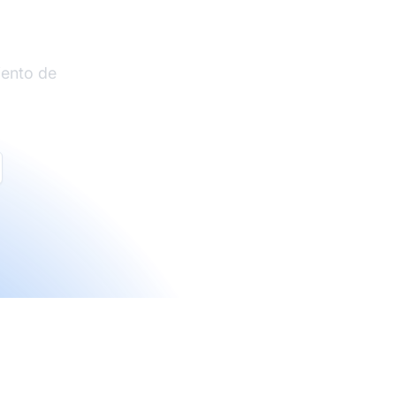
liados
iento de