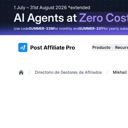
1 July – 31st August 2026 *extended
AI Agents at
Zero Cos
Use code
SUMMER-33M
for monthly and
SUMMER-33Y
for yearly subs
:site.title
Producto
Recur
/
/
Directorio de Gestores de Afiliados
Mikhail
Home