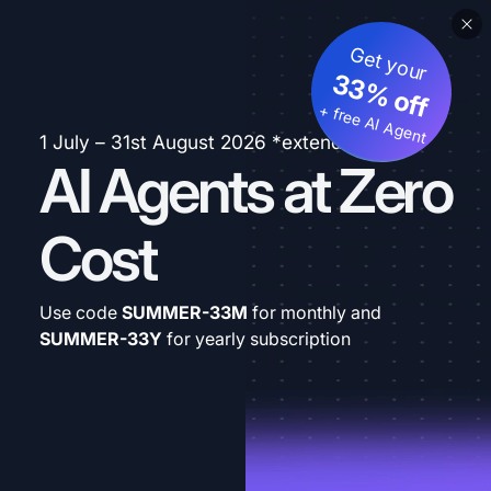
Get your
33% off
+ free AI Agent
1 July – 31st August 2026 *extended
AI Agents at Zero
Cost
Use code
SUMMER-33M
for monthly and
SUMMER-33Y
for yearly subscription