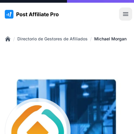
:site.title
Abr
/
/
Directorio de Gestores de Afiliados
Michael Morgan
Home