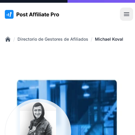
:site.title
Abr
/
/
Directorio de Gestores de Afiliados
Michael Koval
Home