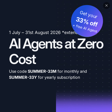
Get your
33% off
+ free AI Agent
1 July – 31st August 2026 *extended
AI Agents at Zero
Cost
Use code
SUMMER-33M
for monthly and
SUMMER-33Y
for yearly subscription