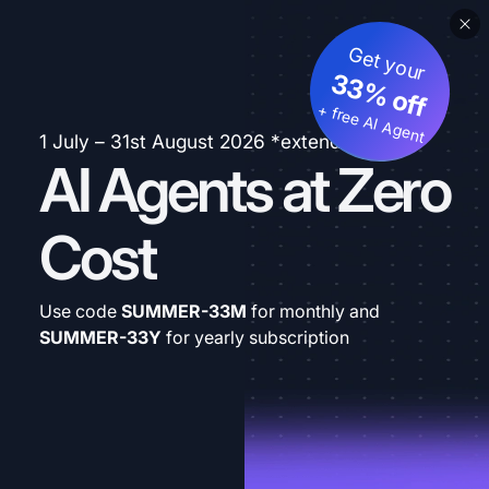
Get your
33% off
+ free AI Agent
1 July – 31st August 2026 *extended
AI Agents at Zero
Cost
Use code
SUMMER-33M
for monthly and
SUMMER-33Y
for yearly subscription