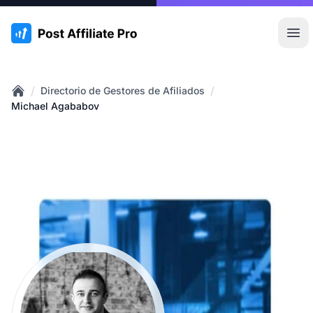
:site.title
Abr
/
/
Directorio de Gestores de Afiliados
Home
Michael Agababov