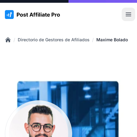
:site.title
Abr
/
/
Directorio de Gestores de Afiliados
Maxime Bolado
Home