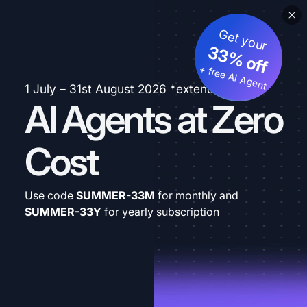
Get your
33% off
+ free AI Agent
1 July – 31st August 2026 *extended
AI Agents at Zero
Cost
Use code
SUMMER-33M
for monthly and
SUMMER-33Y
for yearly subscription