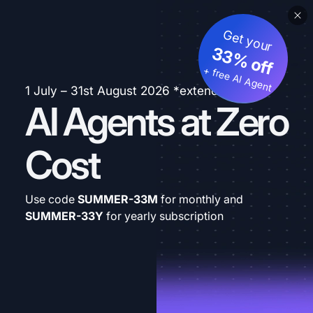
Get your
33% off
+ free AI Agent
1 July – 31st August 2026 *extended
AI Agents at Zero
Cost
Use code
SUMMER-33M
for monthly and
SUMMER-33Y
for yearly subscription