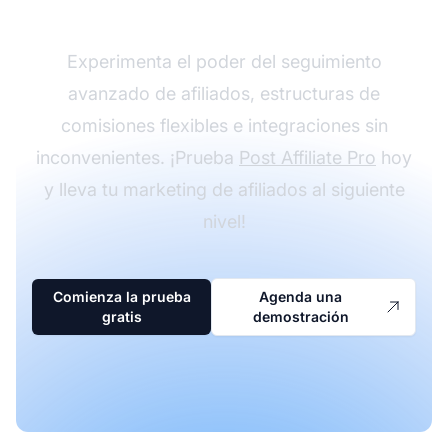
con Post Affiliate Pro
Experimenta el poder del seguimiento
avanzado de afiliados, estructuras de
comisiones flexibles e integraciones sin
inconvenientes. ¡Prueba
Post Affiliate Pro
hoy
y lleva tu marketing de afiliados al siguiente
nivel!
Comienza la prueba
Agenda una
gratis
demostración