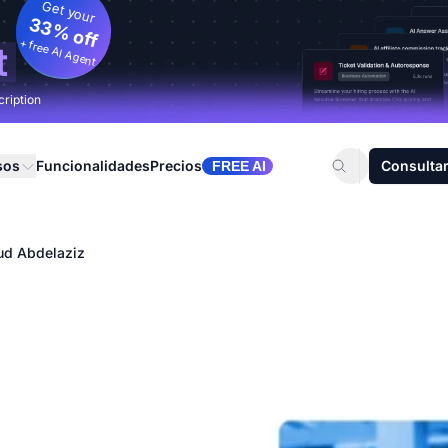
Get your
33% off
+ free AI Agent
t
cription
sos
Funcionalidades
Precios
Consultar
FREE AI
d Abdelaziz