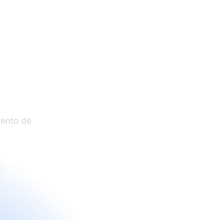
liados
iento de