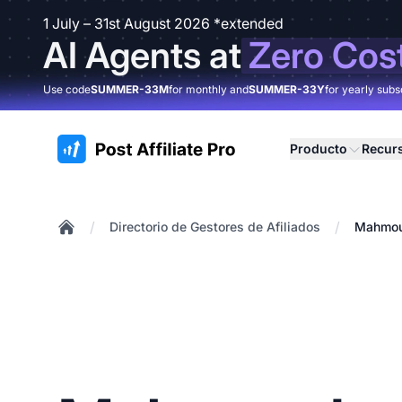
1 July – 31st August 2026 *extended
AI Agents at
Zero Cos
Use code
SUMMER-33M
for monthly and
SUMMER-33Y
for yearly subs
:site.title
Producto
Recur
/
/
Directorio de Gestores de Afiliados
Mahmou
Home