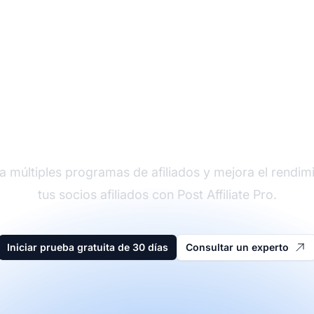
der en software de afi
a múltiples programas de afiliados y mejora el rendim
tus socios afiliados con Post Affiliate Pro.
Iniciar prueba gratuita de 30 días
Consultar un experto