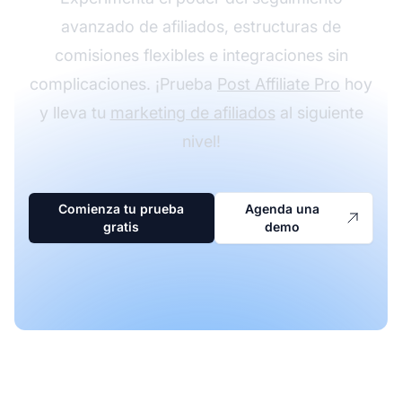
avanzado de afiliados, estructuras de
comisiones flexibles e integraciones sin
complicaciones. ¡Prueba
Post Affiliate Pro
hoy
y lleva tu
marketing de afiliados
al siguiente
nivel!
Comienza tu prueba
Agenda una
gratis
demo