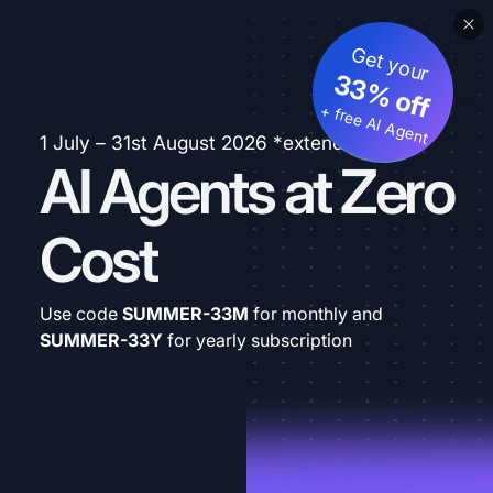
Get your
33% off
+ free AI Agent
1 July – 31st August 2026 *extended
AI Agents at Zero
Cost
Use code
SUMMER-33M
for monthly and
SUMMER-33Y
for yearly subscription