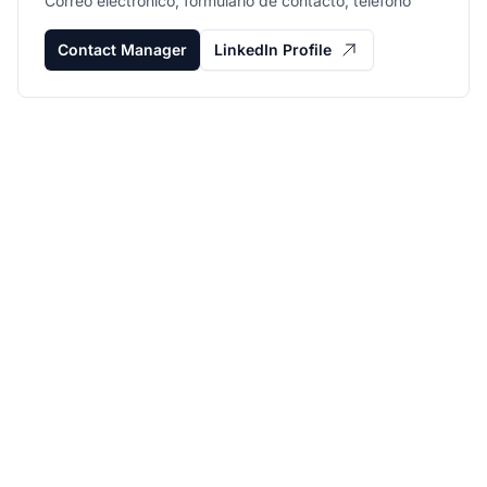
Correo electrónico, formulario de contacto, teléfono
Contact Manager
LinkedIn Profile
Haz crecer tu
programa de afiliados
con Post Affiliate Pro