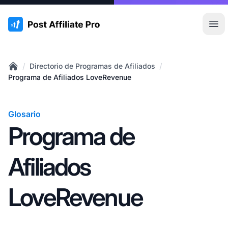
:site.title
Abr
/
/
Directorio de Programas de Afiliados
Home
Programa de Afiliados LoveRevenue
Glosario
Programa de
Afiliados
LoveRevenue