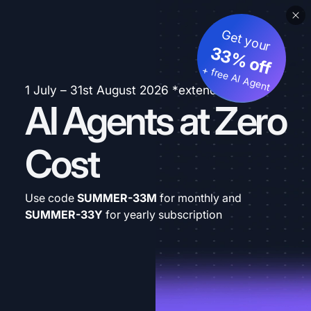
Get your
33% off
+ free AI Agent
1 July – 31st August 2026 *extended
AI Agents at Zero
Cost
Use code
SUMMER-33M
for monthly and
SUMMER-33Y
for yearly subscription