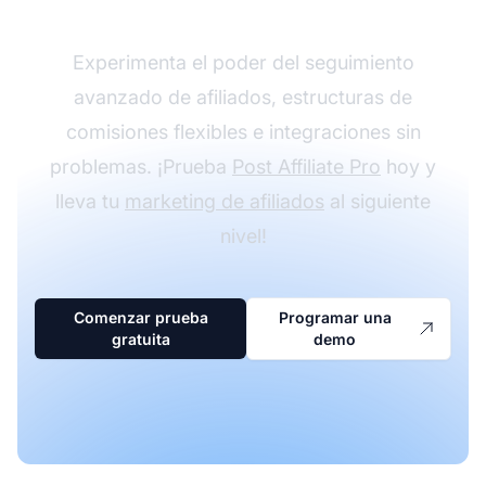
Experimenta el poder del seguimiento
avanzado de afiliados, estructuras de
comisiones flexibles e integraciones sin
problemas. ¡Prueba
Post Affiliate Pro
hoy y
lleva tu
marketing de afiliados
al siguiente
nivel!
Comenzar prueba
Programar una
gratuita
demo