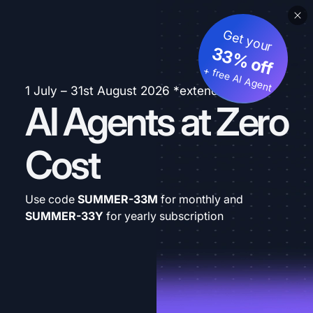
Get your
33% off
+ free AI Agent
1 July – 31st August 2026 *extended
AI Agents at Zero
Cost
Use code
SUMMER-33M
for monthly and
SUMMER-33Y
for yearly subscription