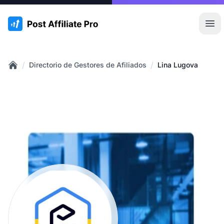
:site.title
Abr
/
/
Directorio de Gestores de Afiliados
Lina Lugova
Home