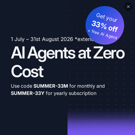
Get your
33% off
+ free AI Agent
1 July – 31st August 2026 *extended
AI Agents at Zero
Cost
Use code
SUMMER-33M
for monthly and
SUMMER-33Y
for yearly subscription