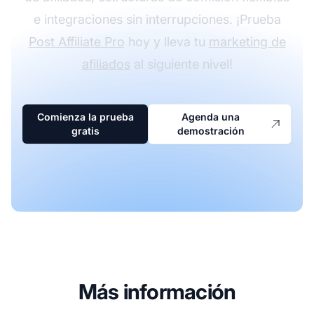
e integraciones sin interrupciones. ¡Prueba
Post Affiliate Pro
hoy y lleva tu
marketing de
afiliados
al siguiente nivel!
Comienza la prueba
Agenda una
gratis
demostración
Más información