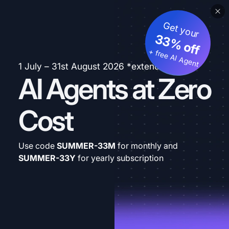
Get your
33% off
+ free AI Agent
1 July – 31st August 2026 *extended
AI Agents at Zero
Cost
Use code
SUMMER-33M
for monthly and
SUMMER-33Y
for yearly subscription