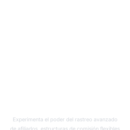
Haz crecer tu
programa de afiliados
con Post Affiliate Pro
Experimenta el poder del rastreo avanzado
de afiliados, estructuras de comisión flexibles