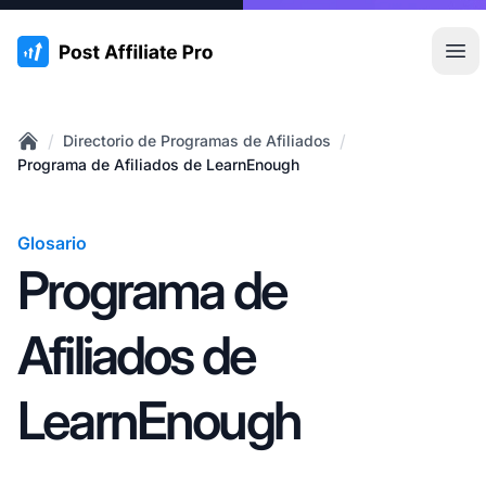
:site.title
Abr
/
/
Directorio de Programas de Afiliados
Home
Programa de Afiliados de LearnEnough
Glosario
Programa de
Afiliados de
LearnEnough