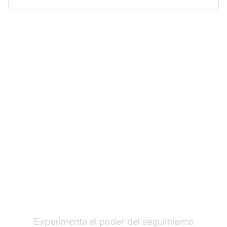
Haz crecer tu
programa de afiliados
con Post Affiliate Pro
Experimenta el poder del seguimiento