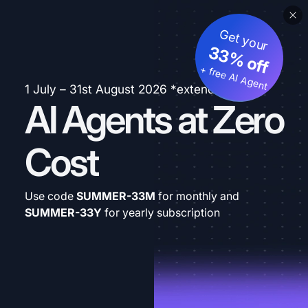
Get your
33% off
+ free AI Agent
1 July – 31st August 2026 *extended
AI Agents at Zero
Cost
Use code
SUMMER-33M
for monthly and
SUMMER-33Y
for yearly subscription