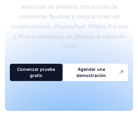
avanzado de afiliados, estructuras de
comisiones flexibles e integraciones sin
complicaciones. ¡Prueba Post Affiliate Pro hoy
y lleva tu
marketing de afiliados
al siguiente
nivel!
Comenzar prueba
Agendar una
gratis
demostración