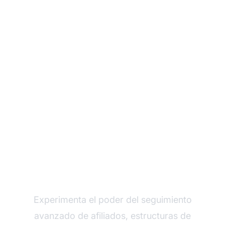
Haz crecer tu
programa de afiliados
con Post Affiliate Pro
Experimenta el poder del seguimiento
avanzado de afiliados, estructuras de