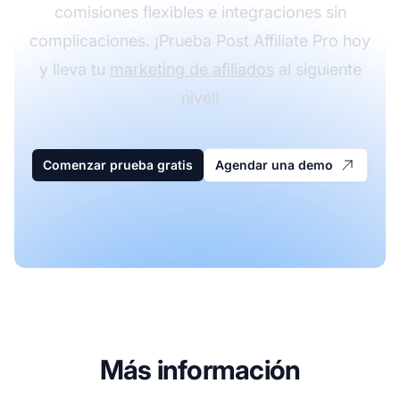
comisiones flexibles e integraciones sin
complicaciones. ¡Prueba Post Affiliate Pro hoy
y lleva tu
marketing de afiliados
al siguiente
nivel!
Comenzar prueba gratis
Agendar una demo
Más información