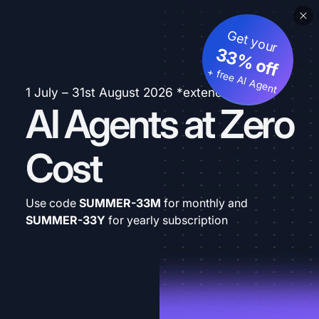
Get your
33% off
+ free AI Agent
1 July – 31st August 2026 *extended
AI Agents at Zero
Cost
Use code
SUMMER-33M
for monthly and
SUMMER-33Y
for yearly subscription