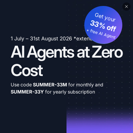
Get your
33% off
+ free AI Agent
1 July – 31st August 2026 *extended
AI Agents at Zero
Cost
Use code
SUMMER-33M
for monthly and
SUMMER-33Y
for yearly subscription