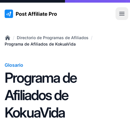
:site.title
Abr
/
/
Directorio de Programas de Afiliados
Home
Programa de Afiliados de KokuaVida
Glosario
Programa de
Afiliados de
KokuaVida