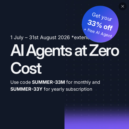
Get your
33% off
+ free AI Agent
1 July – 31st August 2026 *extended
AI Agents at Zero
Cost
Use code
SUMMER-33M
for monthly and
SUMMER-33Y
for yearly subscription