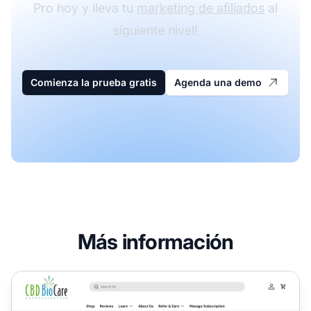
Pro hoy y lleva tu
marketing de afiliados
al
siguiente nivel!
Comienza la prueba gratis
Agenda una demo
Más información
Programa de Afiliados de CBD BioCare