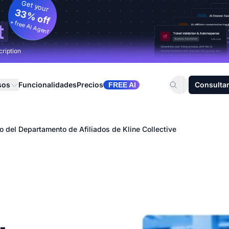
Get your
33% off
+ free AI Agent
t
cription
sos
Funcionalidades
Precios
Consultar
FREE AI
o del Departamento de Afiliados de Kline Collective