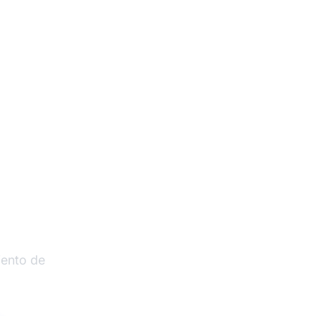
liados
iento de