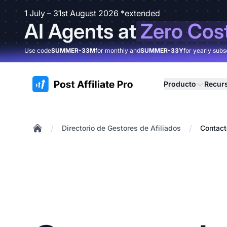
1 July – 31st August 2026 *extended
AI Agents at
Zero Cos
Use code
SUMMER-33M
for monthly and
SUMMER-33Y
for yearly subs
:site.title
Producto
Recur
/
/
Directorio de Gestores de Afiliados
Contact
Home