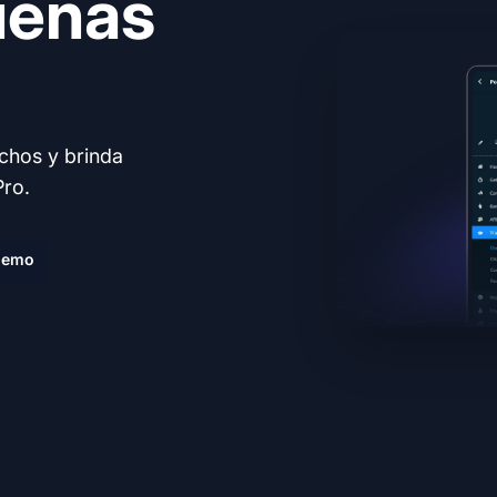
uenas
echos y brinda
Pro.
demo