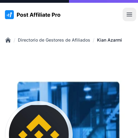
:site.title
Abr
/
/
Directorio de Gestores de Afiliados
Kian Azarmi
Home