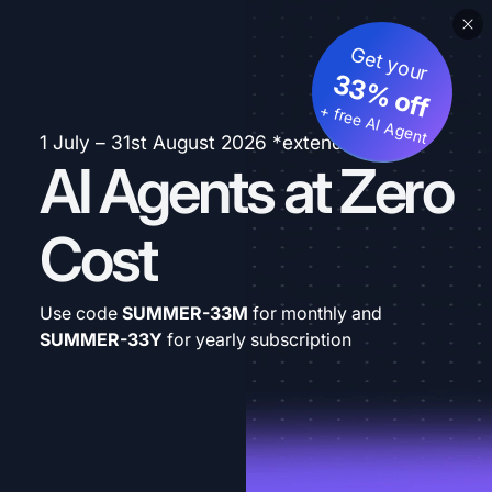
Get your
33% off
+ free AI Agent
1 July – 31st August 2026 *extended
AI Agents at Zero
Cost
Use code
SUMMER-33M
for monthly and
SUMMER-33Y
for yearly subscription