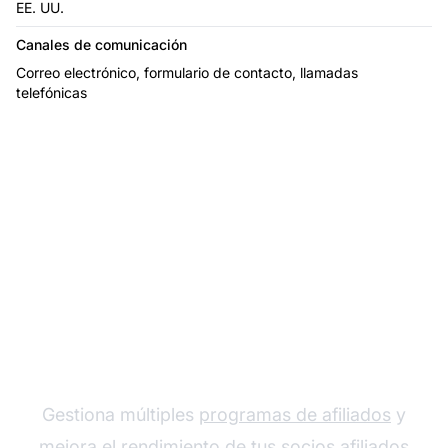
EE. UU.
Canales de comunicación
Correo electrónico, formulario de contacto, llamadas
telefónicas
El líder en software de
afiliados
Gestiona múltiples
programas de afiliados
y
mejora el rendimiento de tus socios afiliados