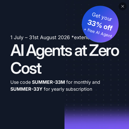
Get your
33% off
+ free AI Agent
1 July – 31st August 2026 *extended
AI Agents at Zero
Cost
Use code
SUMMER-33M
for monthly and
SUMMER-33Y
for yearly subscription