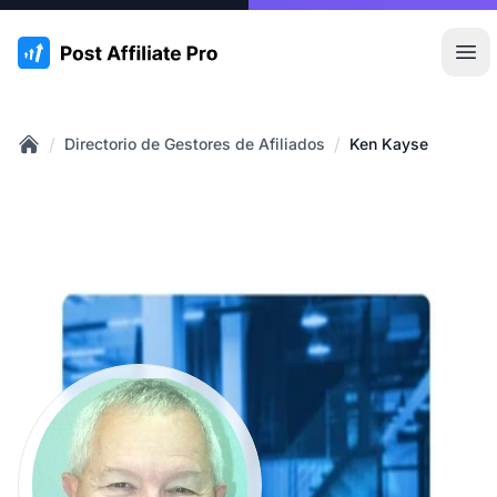
:site.title
Abr
/
/
Directorio de Gestores de Afiliados
Ken Kayse
Home