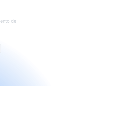
liados
iento de