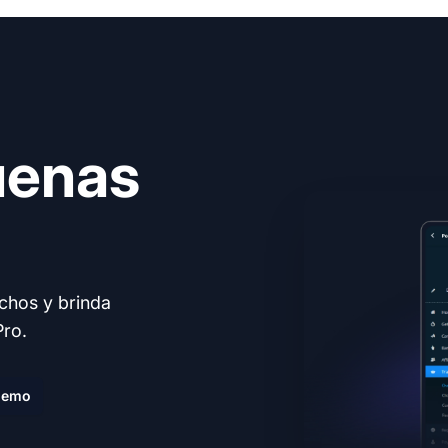
uenas
echos y brinda
Pro.
demo