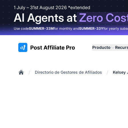
1 July – 31st August 2026 *extended
AI Agents at
Zero Cos
Use code
SUMMER-33M
for monthly and
SUMMER-33Y
for yearly subs
:site.title
Producto
Recur
/
/
Directorio de Gestores de Afiliados
Kelsey 
Home