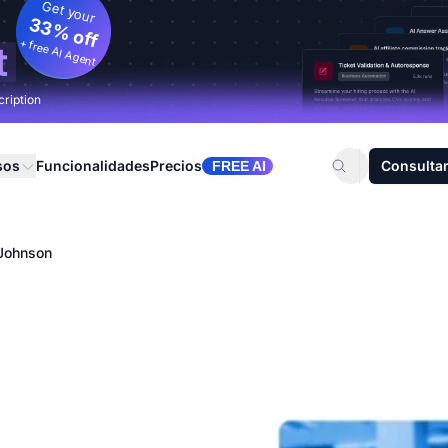
Get your
33% off
+ free AI Agent
t
cription
sos
Funcionalidades
Precios
Consultar
FREE AI
Johnson