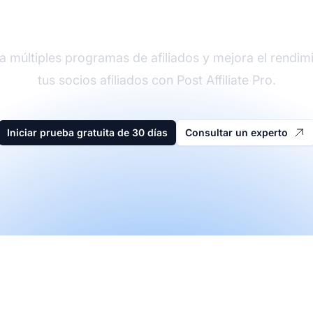
der en software de afi
a múltiples programas de afiliados y mejora el rendim
tus socios afiliados con Post Affiliate Pro.
Iniciar prueba gratuita de 30 días
Consultar un experto