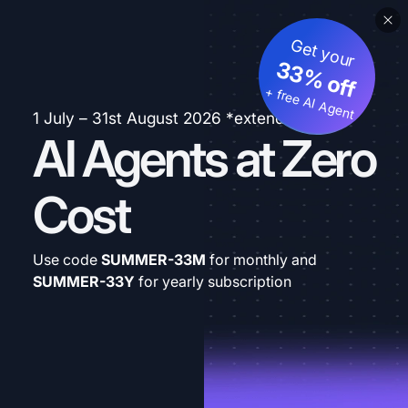
Get your
33% off
+ free AI Agent
1 July – 31st August 2026 *extended
AI Agents at Zero
Cost
Use code
SUMMER-33M
for monthly and
SUMMER-33Y
for yearly subscription