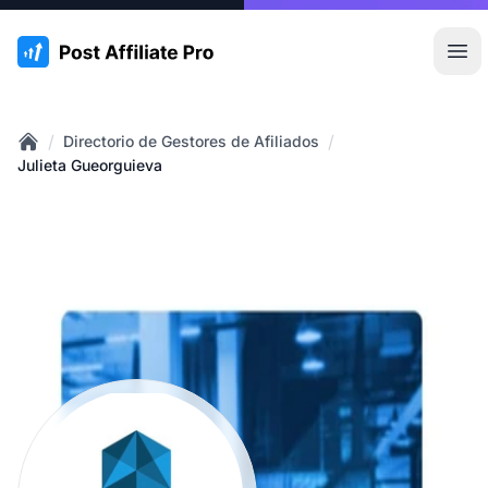
:site.title
Abr
/
/
Directorio de Gestores de Afiliados
Home
Julieta Gueorguieva