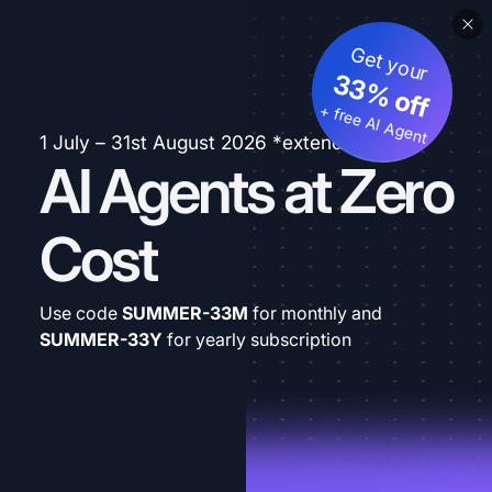
Get your
33% off
+ free AI Agent
1 July – 31st August 2026 *extended
AI Agents at Zero
Cost
Use code
SUMMER-33M
for monthly and
SUMMER-33Y
for yearly subscription