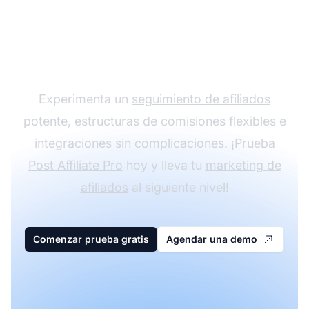
Haz crecer tu
programa de afiliados
con Post Affiliate Pro
Experimenta un
seguimiento de afiliados
potente, estructuras de comisiones flexibles e
integraciones sin complicaciones. ¡Prueba
Post Affiliate Pro
hoy y lleva tu
marketing de
afiliados
al siguiente nivel!
Comenzar prueba gratis
Agendar una demo