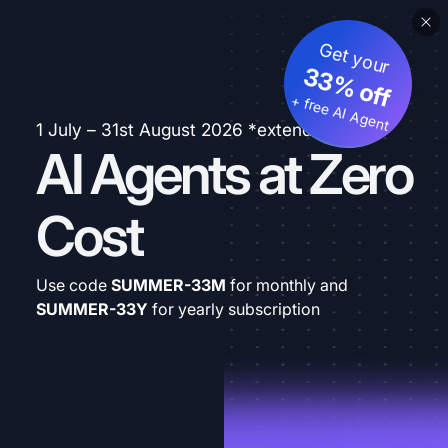
Get your
33% off
+ free AI Agent
1 July – 31st August 2026 *extended
AI Agents at Zero
Cost
Use code
SUMMER-33M
for monthly and
SUMMER-33Y
for yearly subscription