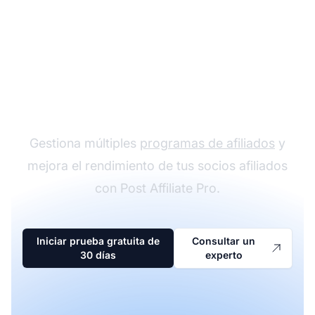
El líder en software de
afiliados
Gestiona múltiples
programas de afiliados
y
mejora el rendimiento de tus socios afiliados
con Post Affiliate Pro.
Iniciar prueba gratuita de
Consultar un
30 días
experto