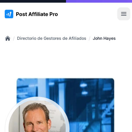
:site.title
Abr
/
/
Directorio de Gestores de Afiliados
John Hayes
Home