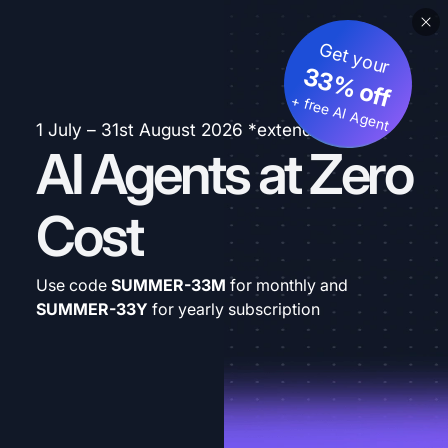
Get your
33% off
+ free AI Agent
1 July – 31st August 2026 *extended
AI Agents at Zero
Cost
Use code
SUMMER-33M
for monthly and
SUMMER-33Y
for yearly subscription