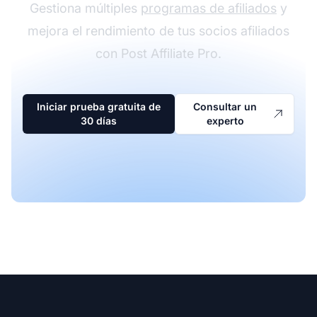
Gestiona múltiples
programas de afiliados
y
mejora el rendimiento de tus socios afiliados
con Post Affiliate Pro.
Iniciar prueba gratuita de
Consultar un
30 días
experto