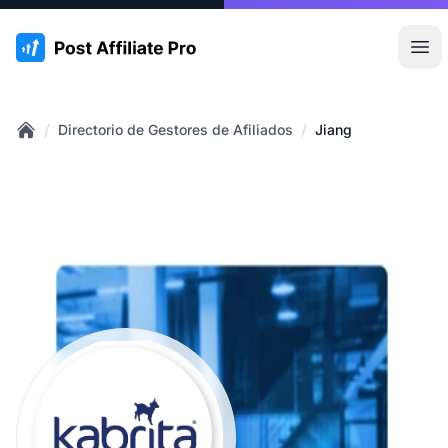
:site.title
Abr
/
/
Directorio de Gestores de Afiliados
Jiang
Home