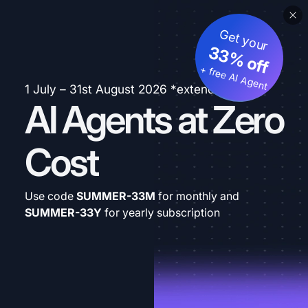
Get your
33% off
+ free AI Agent
1 July – 31st August 2026 *extended
AI Agents at Zero
Cost
Use code
SUMMER-33M
for monthly and
SUMMER-33Y
for yearly subscription