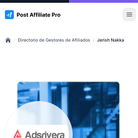
:site.title
Abr
/
/
Directorio de Gestores de Afiliados
Jerish Nakka
Home