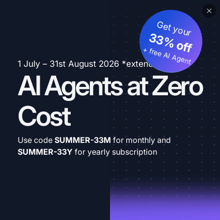
Get your
33% off
+ free AI Agent
1 July – 31st August 2026 *extended
AI Agents at Zero
Cost
Use code
SUMMER-33M
for monthly and
SUMMER-33Y
for yearly subscription