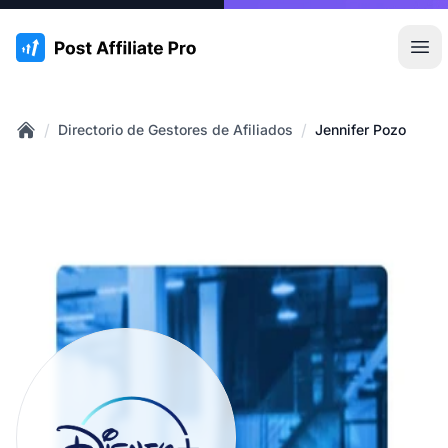
:site.title
Abr
/
/
Directorio de Gestores de Afiliados
Jennifer Pozo
Home