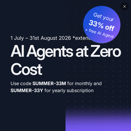
Get your
33% off
+ free AI Agent
1 July – 31st August 2026 *extended
AI Agents at Zero
Cost
Use code
SUMMER-33M
for monthly and
SUMMER-33Y
for yearly subscription