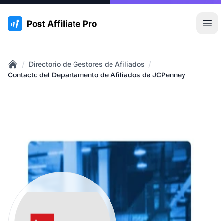
:site.title
Abr
/
/
Directorio de Gestores de Afiliados
Home
Contacto del Departamento de Afiliados de JCPenney