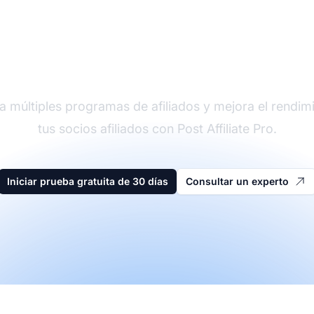
der en software de afi
a múltiples programas de afiliados y mejora el rendim
tus socios afiliados con Post Affiliate Pro.
Iniciar prueba gratuita de 30 días
Consultar un experto