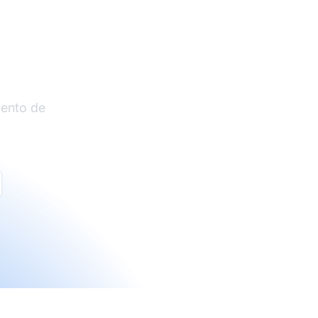
liados
iento de