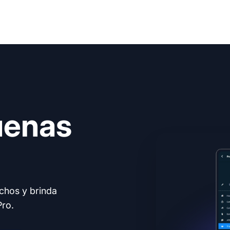
uenas
echos y brinda
Pro.