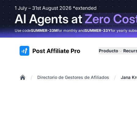
1 July – 31st August 2026 *extended
AI Agents at
Zero Cos
Use code
SUMMER-33M
for monthly and
SUMMER-33Y
for yearly subs
:site.title
Producto
Recur
/
/
Directorio de Gestores de Afiliados
Jana K
Home