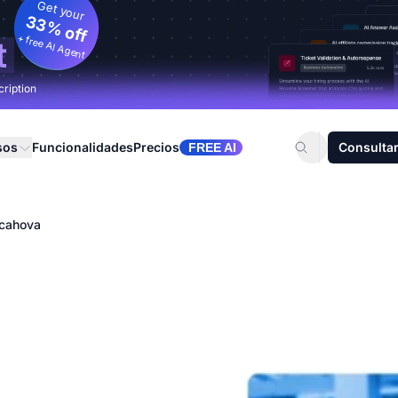
Get your
33% off
+ free AI Agent
t
cription
sos
Funcionalidades
Precios
Consultar
FREE AI
rcahova