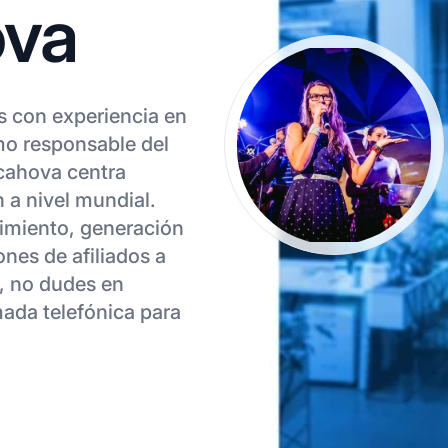
ova
s con experiencia en
mo responsable del
cahova centra
n a nivel mundial.
imiento, generación
nes de afiliados a
, no dudes en
mada telefónica para