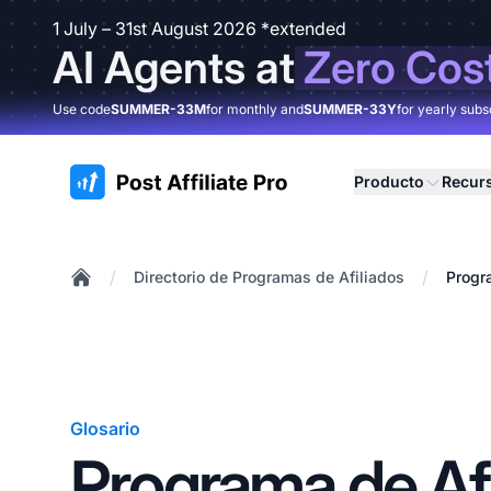
1 July – 31st August 2026 *extended
AI Agents at
Zero Cos
Use code
SUMMER-33M
for monthly and
SUMMER-33Y
for yearly subs
:site.title
Producto
Recur
/
/
Directorio de Programas de Afiliados
Progra
Home
Glosario
Programa de Afi