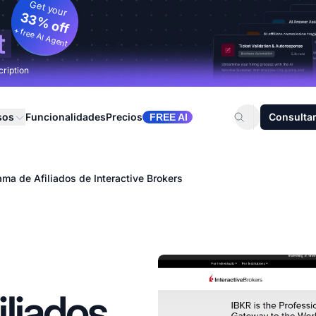
Get your
33% off
+ free AI Agent
t
cription
sos
Funcionalidades
Precios
Consultar
FREE AI
ma de Afiliados de Interactive Brokers
liados