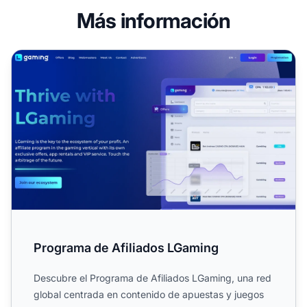
Más información
Programa de Afiliados LGaming
Programa de Afiliados LGaming
Descubre el Programa de Afiliados LGaming, una red
global centrada en contenido de apuestas y juegos