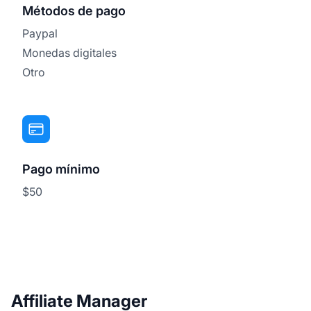
Métodos de pago
Paypal
Monedas digitales
Otro
Pago mínimo
$50
Affiliate Manager