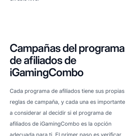
Campañas del programa
de afiliados de
iGamingCombo
Cada programa de afiliados tiene sus propias
reglas de campaña, y cada una es importante
a considerar al decidir si el programa de
afiliados de iGamingCombo es la opción
adecuada para ti. El primer paso es verificar