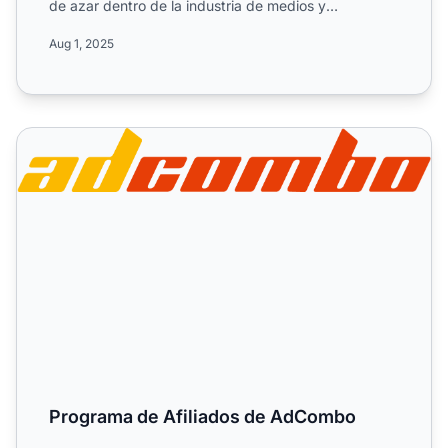
de azar dentro de la industria de medios y
marketing. Conoc...
Aug 1, 2025
Programa de Afiliados de AdCombo
Programa de Afiliados de AdCombo