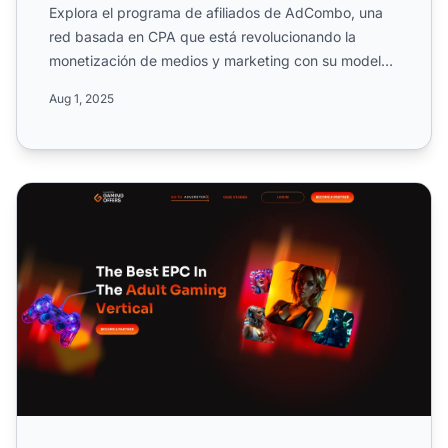
Explora el programa de afiliados de AdCombo, una
red basada en CPA que está revolucionando la
monetización de medios y marketing con su modelo
exclusivo de pago...
Aug 1, 2025
Programa de Afiliados de Gaming Offers