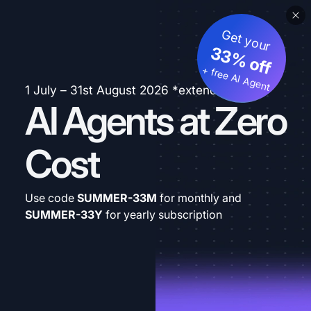
Get your
33% off
+ free AI Agent
1 July – 31st August 2026 *extended
AI Agents at Zero
Cost
Use code
SUMMER-33M
for monthly and
SUMMER-33Y
for yearly subscription