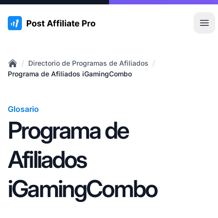
:site.title
Abr
/
/
Directorio de Programas de Afiliados
Home
Programa de Afiliados iGamingCombo
Glosario
Programa de
Afiliados
iGamingCombo