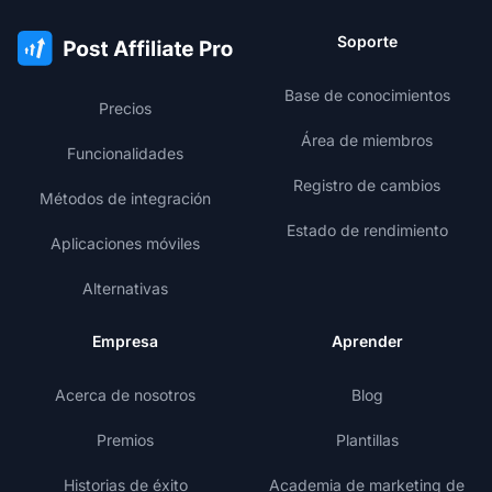
Soporte
Base de conocimientos
Precios
Área de miembros
Funcionalidades
Registro de cambios
Métodos de integración
Estado de rendimiento
Aplicaciones móviles
Alternativas
Empresa
Aprender
Acerca de nosotros
Blog
Premios
Plantillas
Historias de éxito
Academia de marketing de