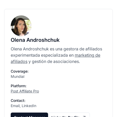
Olena Androshchuk
Olena Androshchuk es una gestora de afiliados
experimentada especializada en
marketing de
afiliados
y gestión de asociaciones.
Coverage:
Mundial
Platform:
Post Affiliate Pro
Contact:
Email, LinkedIn