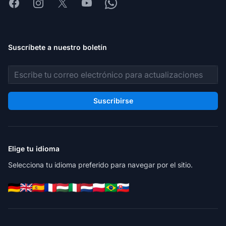
Facebook
Instagram
X
Youtube
Whatsapp
Suscríbete a nuestro boletín
Dirección de correo electrónico
Suscribirse
Elige tu idioma
Selecciona tu idioma preferido para navegar por el sitio.