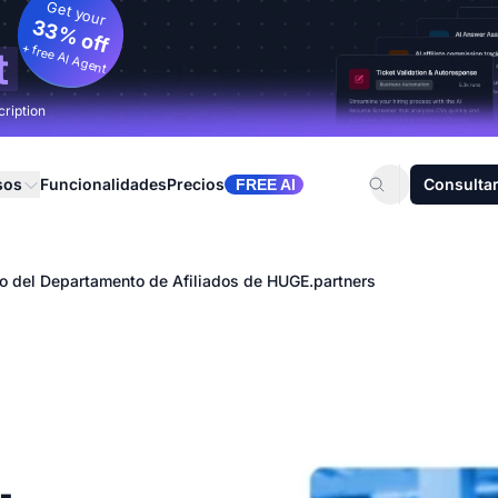
Get your
33% off
+ free AI Agent
t
cription
sos
Funcionalidades
Precios
Consultar
FREE AI
o del Departamento de Afiliados de HUGE.partners