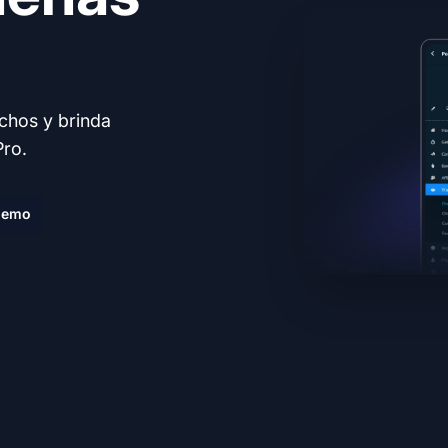
echos y brinda
Pro.
demo