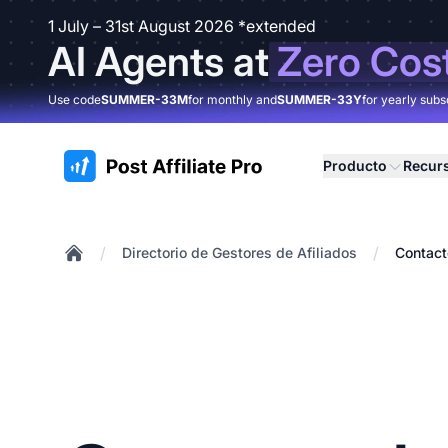
1 July – 31st August 2026 *extended
AI Agents at
Zero Cos
Use code
SUMMER-33M
for monthly and
SUMMER-33Y
for yearly subs
:site.title
Producto
Recur
/
/
Directorio de Gestores de Afiliados
Contact
Home