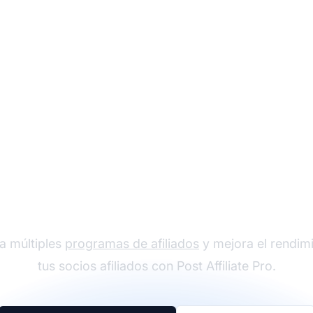
der en software de afi
a múltiples
programas de afiliados
y mejora el rendim
tus socios afiliados con Post Affiliate Pro.