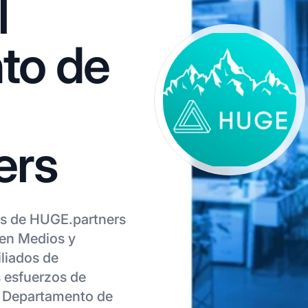
l
to de
ers
os de HUGE.partners
 en Medios y
iliados de
 esfuerzos de
el Departamento de