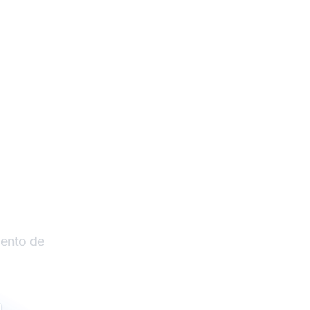
liados
iento de