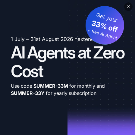
Get your
33% off
+ free AI Agent
1 July – 31st August 2026 *extended
AI Agents at Zero
Cost
Use code
SUMMER-33M
for monthly and
SUMMER-33Y
for yearly subscription