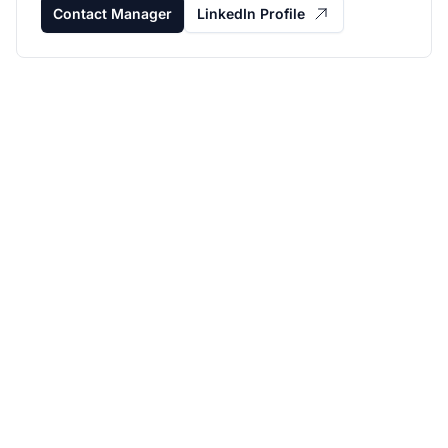
Contact Manager
LinkedIn Profile
Haz crecer tu
programa de afiliados
con Post Affiliate Pro