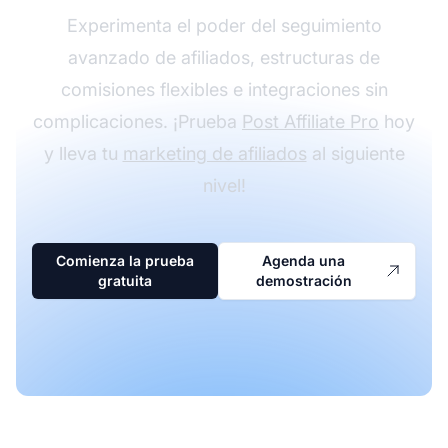
Experimenta el poder del seguimiento
avanzado de afiliados, estructuras de
comisiones flexibles e integraciones sin
complicaciones. ¡Prueba
Post Affiliate Pro
hoy
y lleva tu
marketing de afiliados
al siguiente
nivel!
Comienza la prueba
Agenda una
gratuita
demostración