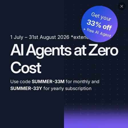
Get your
33% off
+ free AI Agent
1 July – 31st August 2026 *extended
AI Agents at Zero
Cost
Use code
SUMMER-33M
for monthly and
SUMMER-33Y
for yearly subscription