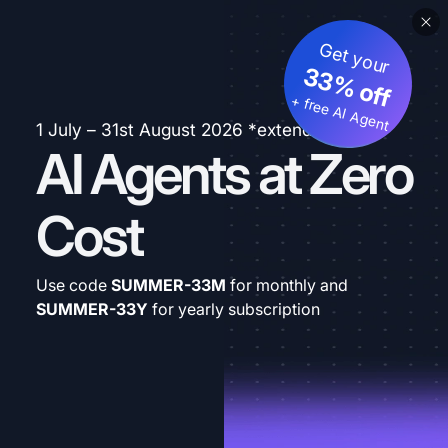
Get your
33% off
+ free AI Agent
1 July – 31st August 2026 *extended
AI Agents at Zero
Cost
Use code
SUMMER-33M
for monthly and
SUMMER-33Y
for yearly subscription