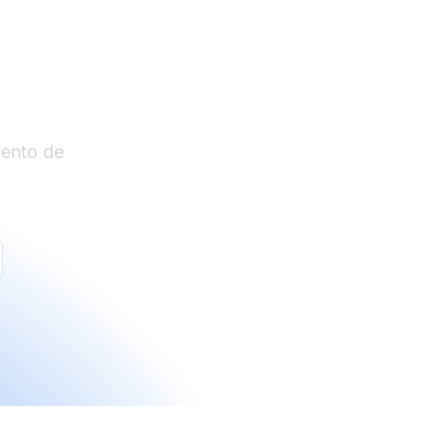
liados
iento de