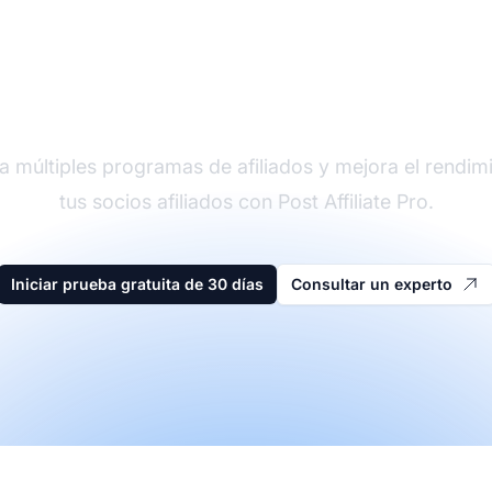
der en software de afi
a múltiples programas de afiliados y mejora el rendim
tus socios afiliados con Post Affiliate Pro.
Iniciar prueba gratuita de 30 días
Consultar un experto