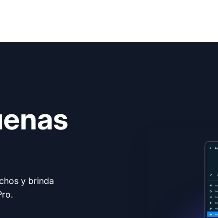
uenas
echos y brinda
Pro.