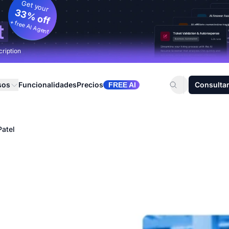
Get your
33% off
+ free AI Agent
t
cription
sos
Funcionalidades
Precios
Consultar
FREE AI
Patel