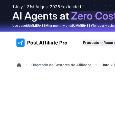
1 July – 31st August 2026 *extended
AI Agents at
Zero Cos
Use code
SUMMER-33M
for monthly and
SUMMER-33Y
for yearly subs
:site.title
Producto
Recur
/
/
Directorio de Gestores de Afiliados
Hardik 
Home