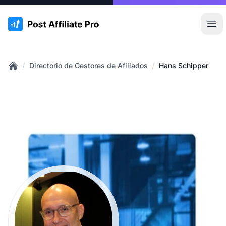
:site.title
Abr
/
/
Directorio de Gestores de Afiliados
Hans Schipper
Home