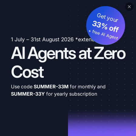
Get your
33% off
+ free AI Agent
1 July – 31st August 2026 *extended
AI Agents at Zero
Cost
Use code
SUMMER-33M
for monthly and
SUMMER-33Y
for yearly subscription