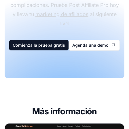
complicaciones. Prueba Post Affiliate Pro hoy
y lleva tu
marketing de afiliados
al siguiente
nivel.
Comienza la prueba gratis
Agenda una demo
Más información
Programa de Afiliados de Growth Science