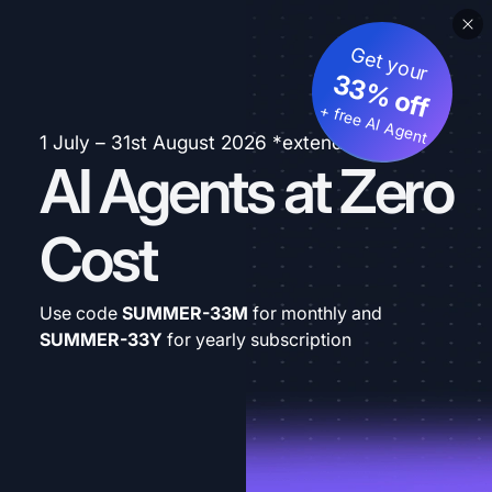
Get your
33% off
+ free AI Agent
1 July – 31st August 2026 *extended
AI Agents at Zero
Cost
Use code
SUMMER-33M
for monthly and
SUMMER-33Y
for yearly subscription